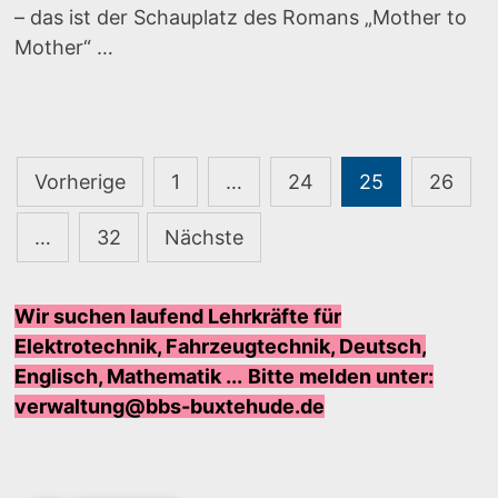
– das ist der Schauplatz des Romans „Mother to
Mother“ …
Seitennummerierung
Vorherige
1
…
24
25
26
der
…
32
Nächste
Beiträge
Wir suchen laufend Lehrkräfte für
Elektrotechnik, Fahrzeugtechnik, Deutsch,
Englisch, Mathematik ...
Bi
tte melden unter:
verwaltung@bbs-buxtehude.de