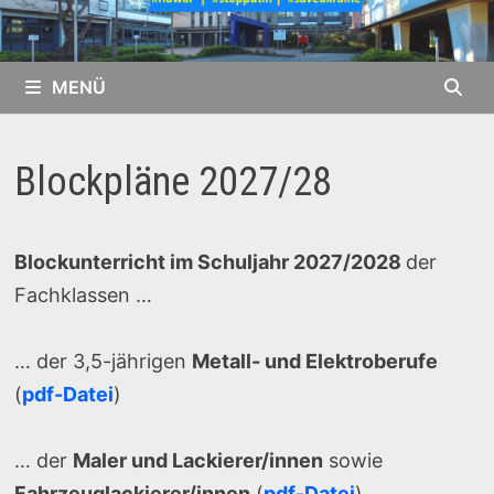
MENÜ
Blockpläne 2027/28
Blockunterricht im Schuljahr 2027/2028
der
Fachklassen …
… der 3,5-jährigen
Metall- und Elektroberufe
(
pdf-Datei
)
… der
Maler und Lackierer/innen
sowie
Fahrzeuglackierer/innen
(
pdf-Datei
)