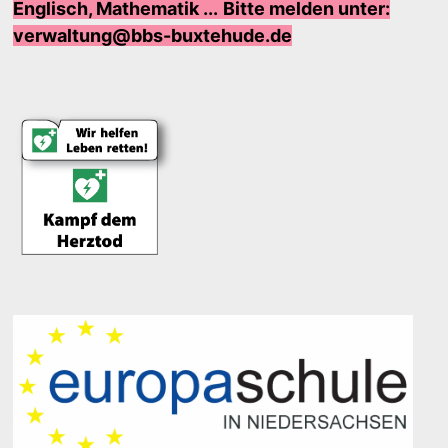
Englisch, Mathematik ...
Bi
tte melden unter:
verwaltung@bbs-buxtehude.de