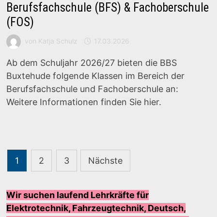
Berufsfachschule (BFS) & Fachoberschule
(FOS)
von
Katja Schulz
17.03.2026
Ab dem Schuljahr 2026/27 bieten die BBS
Buxtehude folgende Klassen im Bereich der
Berufsfachschule und Fachoberschule an:
Weitere Informationen finden Sie hier.
Seitennummerierung
1
2
3
Nächste
der
Beiträge
Wir suchen laufend Lehrkräfte für
Elektrotechnik, Fahrzeugtechnik, Deutsch,