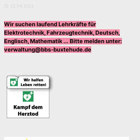
22.04.2022
Wir suchen laufend Lehrkräfte für
Elektrotechnik, Fahrzeugtechnik, Deutsch,
Englisch, Mathematik ...
Bi
tte melden unter:
verwaltung@bbs-buxtehude.de