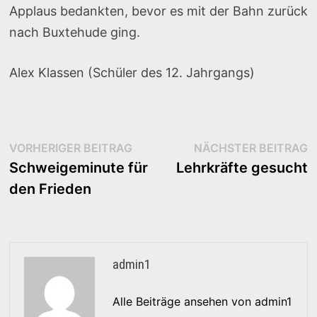
Applaus bedankten, bevor es mit der Bahn zurück
nach Buxtehude ging.
Alex Klassen (Schüler des 12. Jahrgangs)
Beitragsnavigation
Vorheriger
N
VORHERIGER BEITRAG
NÄCHSTER BEITRAG
Beitrag:
B
Schweigeminute für
Lehrkräfte gesucht
den Frieden
admin1
Alle Beiträge ansehen von admin1