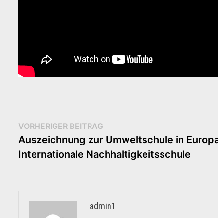
Beitragsnavigation
Vorheriger
VORHERIGER BEITRAG
Beitrag:
Auszeichnung zur Umweltschule in Europa
Internationale Nachhaltigkeitsschule
admin1