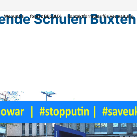
dende Schulen Buxte
Webuntis
fobizz BBSBUX
Kontaktformular für Verwaltung