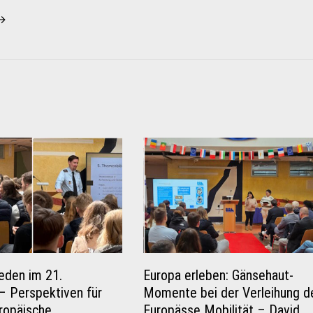
 →
ieden im 21.
Europa erleben: Gänsehaut-
– Perspektiven für
Momente bei der Verleihung d
ropäische
Europässe Mobilität – David