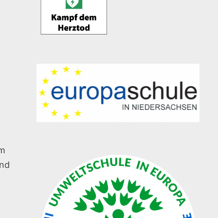
em
und