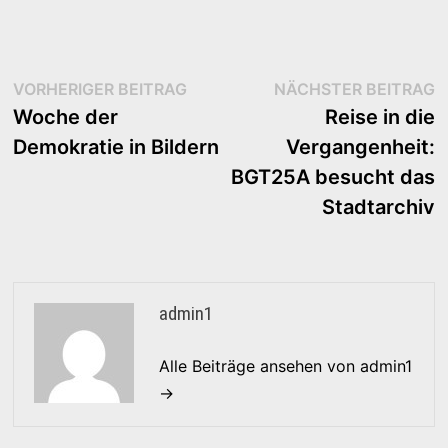
Beitragsnavigation
Vorheriger
N
VORHERIGER BEITRAG
NÄCHSTER BEITRAG
Beitrag:
B
Woche der
Reise in die
Demokratie in Bildern
Vergangenheit:
BGT25A besucht das
Stadtarchiv
admin1
Alle Beiträge ansehen von admin1
→