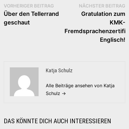
Beitragsnavigation
Vorheriger
N
VORHERIGER BEITRAG
NÄCHSTER BEITRAG
Beitrag:
B
Über den Tellerrand
Gratulation zum
geschaut
KMK-
Fremdsprachenzertifik
Englisch!
Katja Schulz
Alle Beiträge ansehen von Katja
Schulz →
DAS KÖNNTE DICH AUCH INTERESSIEREN