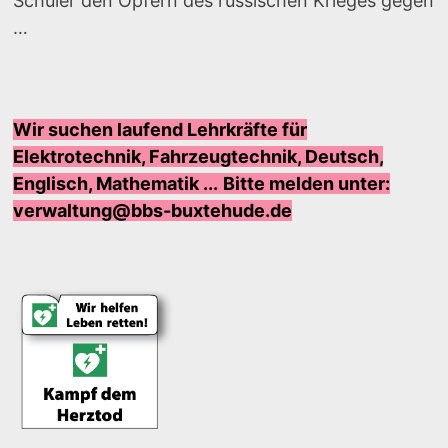
Schüler den Opfern des russischen Krieges gegen
…
Wir suchen laufend Lehrkräfte für
Elektrotechnik, Fahrzeugtechnik, Deutsch,
Englisch, Mathematik ...
Bi
tte melden unter:
verwaltung@bbs-buxtehude.de