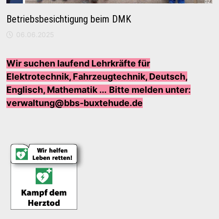
Betriebsbesichtigung beim DMK
06.06.2025
Wir suchen laufend Lehrkräfte für
Elektrotechnik, Fahrzeugtechnik, Deutsch,
Englisch, Mathematik ...
Bi
tte melden unter:
verwaltung@bbs-buxtehude.de