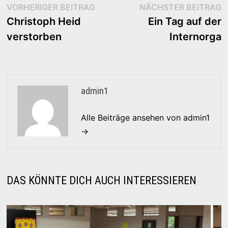
Beitragsnavigation
Vorheriger
N
VORHERIGER BEITRAG
NÄCHSTER BEITRAG
Beitrag:
B
Christoph Heid
Ein Tag auf der
verstorben
Internorga
admin1
Alle Beiträge ansehen von admin1
→
DAS KÖNNTE DICH AUCH INTERESSIEREN