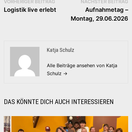
Beitragsnavigation
Vorheriger
N
VORHERIGER BEITRAG
NÄCHSTER BEITRAG
Beitrag:
B
Logistik live erlebt
Aufnahmetag –
Montag, 29.06.2026
Katja Schulz
Alle Beiträge ansehen von Katja
Schulz →
DAS KÖNNTE DICH AUCH INTERESSIEREN