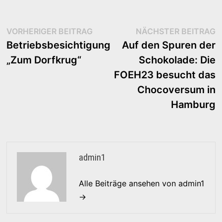
Beitragsnavigation
Vorheriger
N
VORHERIGER BEITRAG
NÄCHSTER BEITRAG
Beitrag:
B
Betriebsbesichtigung
Auf den Spuren der
„Zum Dorfkrug“
Schokolade: Die
FOEH23 besucht das
Chocoversum in
Hamburg
admin1
Alle Beiträge ansehen von admin1
→