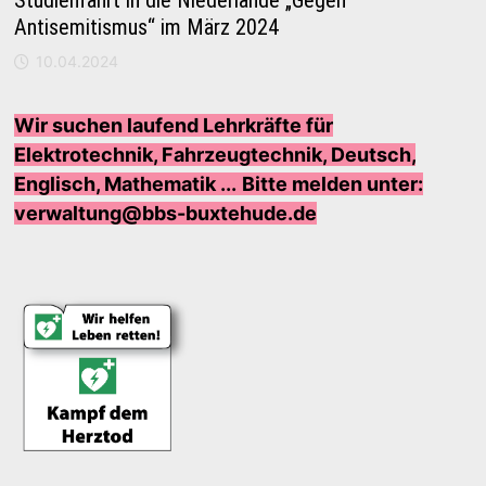
Studienfahrt in die Niederlande „Gegen
Antisemitismus“ im März 2024
10.04.2024
Wir suchen laufend Lehrkräfte für
Elektrotechnik, Fahrzeugtechnik, Deutsch,
Englisch, Mathematik ...
Bi
tte melden unter:
verwaltung@bbs-buxtehude.de