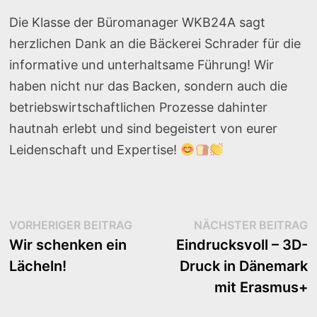
Die Klasse der Büromanager WKB24A sagt
herzlichen Dank an die Bäckerei Schrader für die
informative und unterhaltsame Führung! Wir
haben nicht nur das Backen, sondern auch die
betriebswirtschaftlichen Prozesse dahinter
hautnah erlebt und sind begeistert von eurer
Leidenschaft und Expertise!
Beitragsnavigation
Vorheriger
N
VORHERIGER BEITRAG
NÄCHSTER BEITRAG
Beitrag:
B
Wir schenken ein
Eindrucksvoll – 3D-
Lächeln!
Druck in Dänemark
mit Erasmus+